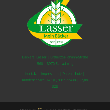
Bäckerei Lasser | Erzherzog-Johann-Straße
560 | 8970 Schladming
Kontakt
|
Impressum
|
Datenschutz
|
Kundenservice:
+43 (0)3687 22438
|
Login
B2B