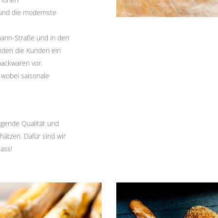
und die modernste
hann-Straße und in den
finden die Kunden ein
backwaren vor.
 wobei saisonale
agende Qualität und
hätzen. Dafür sind wir
lass!