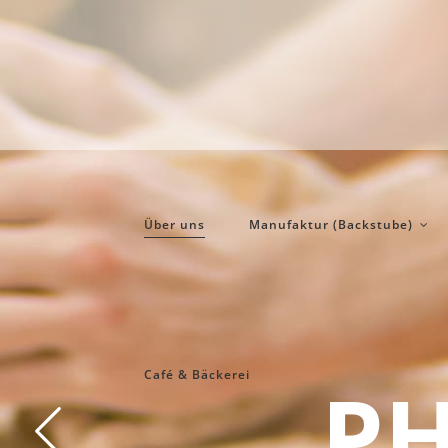
Über uns
Manufaktur (Backstube)
Café & Bäckerei
G