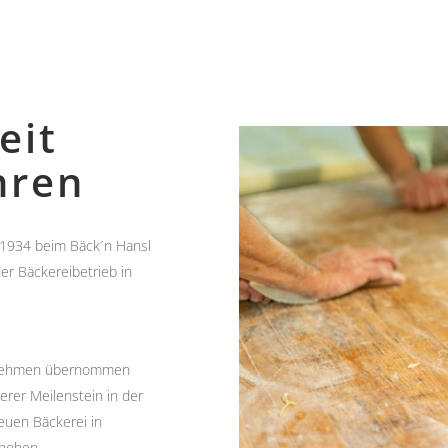
eit
hren
r 1934 beim Bäck´n Hansl
der Bäckereibetrieb in
ternehmen übernommen
erer Meilenstein in der
euen Bäckerei in
 hohen