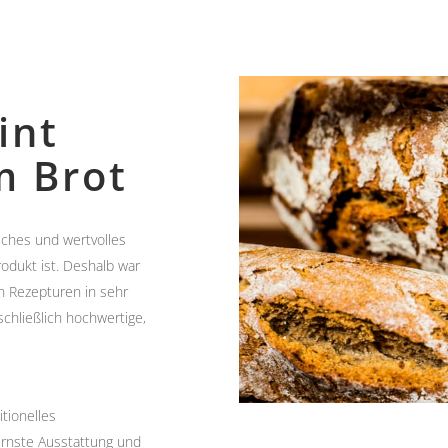
int
m Brot
liches und wertvolles
odukt ist. Deshalb war
 Rezepturen in sehr
chließlich hochwertige,
tionelles
rnste Ausstattung und