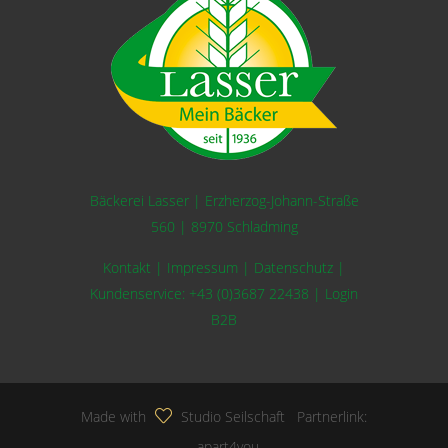
Bäckerei Lasser | Erzherzog-Johann-Straße
560 | 8970 Schladming
Kontakt
|
Impressum
|
Datenschutz
|
Kundenservice:
+43 (0)3687 22438
|
Login
B2B
Made with
Studio Seilschaft
Partnerlink:
apart4you