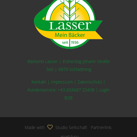
Bäckerei Lasser | Erzherzog-Johann-Straße
560 | 8970 Schladming
Kontakt
|
Impressum
|
Datenschutz
|
Kundenservice:
+43 (0)3687 22438
|
Login
B2B
Made with
Studio Seilschaft
Partnerlink:
apart4you