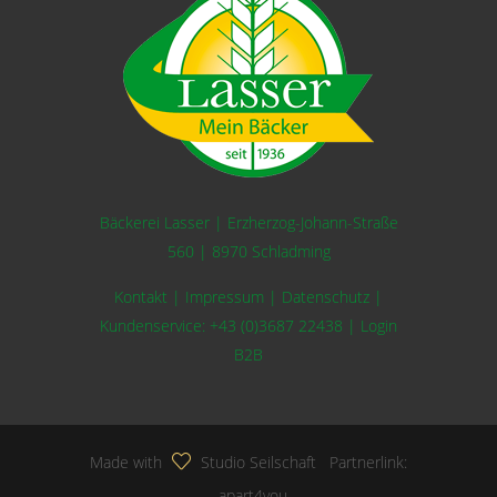
Bäckerei Lasser | Erzherzog-Johann-Straße
560 | 8970 Schladming
Kontakt
|
Impressum
|
Datenschutz
|
Kundenservice:
+43 (0)3687 22438
|
Login
B2B
Made with
Studio Seilschaft
Partnerlink:
apart4you