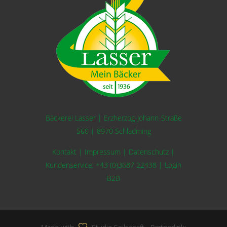
Bäckerei Lasser | Erzherzog-Johann-Straße
560 | 8970 Schladming
Kontakt
|
Impressum
|
Datenschutz
|
Kundenservice:
+43 (0)3687 22438
|
Login
B2B