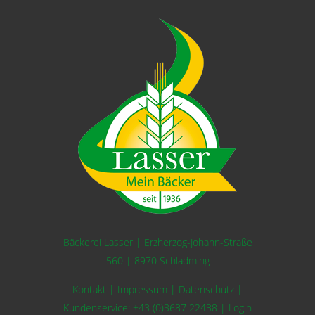
Bäckerei Lasser | Erzherzog-Johann-Straße
560 | 8970 Schladming
Kontakt
|
Impressum
|
Datenschutz
|
Kundenservice:
+43 (0)3687 22438
|
Login